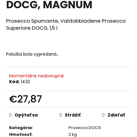
DOCG, MAGNUM
á
j
Prosecco Spumante, Valdobbiadene Prosecco
s
Superiore DOCG, 1,5 l
ť
?
Položka bola vypredaná…
HĽADAŤ
Momentálne nedostupné
Kód:
1432
€27,87
O
d
Jednotková
p
cena:
Opýtať sa
Strážiť
Zdieľať
o
r
Kategória
:
Prosecco DOCG
ú
Hmotnosť
:
2 kg