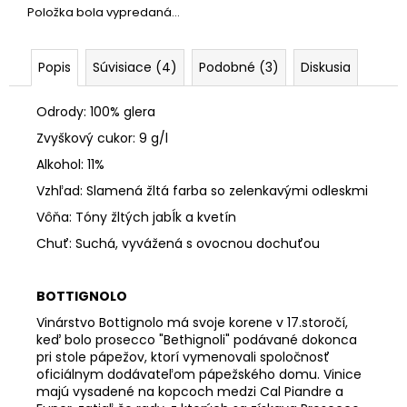
č
Položka bola vypredaná…
a
m
e
Popis
Súvisiace (4)
Podobné (3)
Diskusia
Odrody: 100% glera
47
ANNO
Zvyškový cukor: 9 g/l
DOMINI,
EXTRA
Alkohol: 11%
DRY,
Vzhľad: Slamená žltá farba so zelenkavými odleskmi
PROSECCO
ROSÈ
Vôňa: Tóny žltých jabĺk a kvetín
DOC
Chuť: Suchá, vyvážená s ovocnou dochuťou
€12,43
BOTTIGNOLO
Vinárstvo Bottignolo má svoje korene v 17.storočí,
keď bolo prosecco "Bethignoli" podávané dokonca
pri stole pápežov, ktorí vymenovali spoločnosť
oficiálnym dodávateľom pápežského domu. Vinice
majú vysadené na kopcoch medzi Cal Piandre a