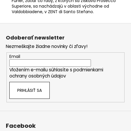
Funer, zatiaľ čo rady, z ktorých sa získava Prosecco
Superiore, sa nachádzajú v oblasti východne od
Valdobbiadene, v ZENT di Santo Stefano.
Z
á
Odoberať newsletter
p
Nezmeškajte žiadne novinky či zľavy!
ä
t
Email
i
Vložením e-mailu súhlasíte s
podmienkami
e
ochrany osobných údajov
PRIHLÁSIŤ SA
Facebook