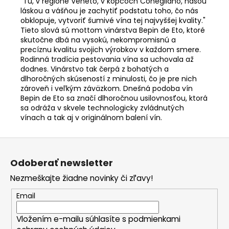
"Tu, v regióne Veneto, v kopcoch Conegliano, našou
láskou a vášňou je zachytiť podstatu toho, čo nás
obklopuje, vytvoriť šumivé vína tej najvyššej kvality."
Tieto slová sú mottom vinárstva Bepin de Eto, ktoré
skutočne dbá na vysokú, nekompromisnú a
precíznu kvalitu svojich výrobkov v každom smere.
Rodinná tradícia pestovania vína sa uchovala až
dodnes. Vinárstvo tak čerpá z bohatých a
dlhoročných skúseností z minulosti, čo je pre nich
zároveň i veľkým záväzkom. Dnešná podoba vín
Bepin de Eto sa značí dlhoročnou usilovnosťou, ktorá
sa odráža v skvele technologicky zvládnutých
vínach a tak aj v originálnom balení vín.
Z
á
Odoberať newsletter
p
Nezmeškajte žiadne novinky či zľavy!
ä
t
Email
i
Vložením e-mailu súhlasíte s
podmienkami
e