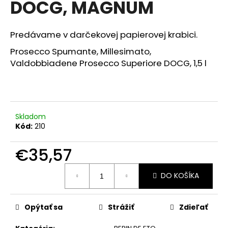
DOCG, MAGNUM
á
j
Predávame v darčekovej papierovej krabici.
s
ť
Prosecco Spumante, Millesimato,
Valdobbiadene Prosecco Superiore DOCG, 1,5 l
?
Skladom
HĽADAŤ
Kód:
210
€35,57
O
Jednotková
d
DO KOŠÍKA
cena:
p
o
r
Opýtať sa
Strážiť
Zdieľať
ú