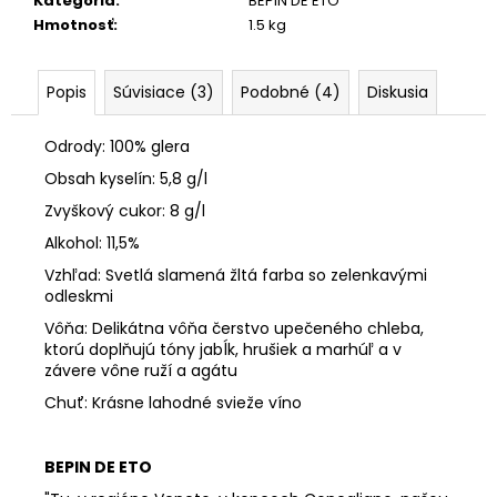
č
Kategória
:
BEPIN DE ETO
a
Hmotnosť
:
1.5 kg
m
e
Popis
Súvisiace (3)
Podobné (4)
Diskusia
BEPIN
Odrody: 100% glera
DE
ETO,
Obsah kyselín: 5,8 g/l
BRUT,
Zvyškový cukor: 8 g/l
DOCG
Alkohol: 11,5%
€15,39
Vzhľad: Svetlá slamená žltá farba so zelenkavými
odleskmi
Vôňa: Delikátna vôňa čerstvo upečeného chleba,
ktorú doplňujú tóny jabĺk, hrušiek a marhúľ a v
závere vône ruží a agátu
Chuť: Krásne lahodné svieže víno
BEPIN DE ETO