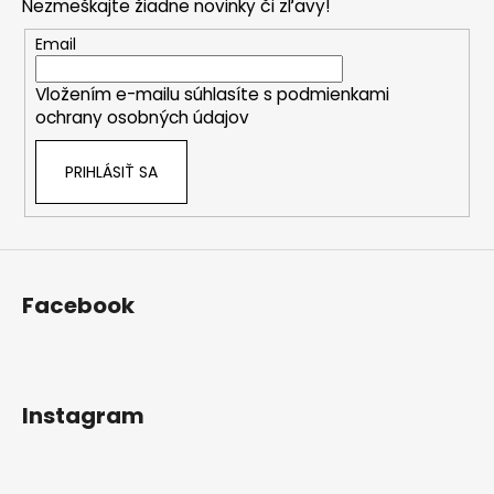
a
Nezmeškajte žiadne novinky či zľavy!
ä
c
t
Email
i
i
e
Vložením e-mailu súhlasíte s
podmienkami
e
p
ochrany osobných údajov
r
v
PRIHLÁSIŤ SA
k
y
v
ý
p
i
Facebook
s
u
Instagram