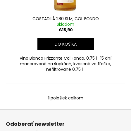
č
k
a
t
m
o
COSTADILÀ 280 SLM, COL FONDO
e
v
Skladom
€18,90
REBULI
ZEROGRAMMI,
DO KOŠÍKA
EXTRA
BRUT,
DOCG
Vino Bianco Frizzante Col Fondo, 0,75 l 15 dní
macerované na šupkách, kvasené vo fľaške,
€13,99
nefiltrované 0,75 l
1
položiek celkom
O
v
Z
l
á
á
Odoberať newsletter
d
p