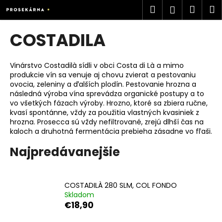
K
Prejsť
Hľadať
Náku
M
Prihlásen
na
o
obsah
Späť
Späť
košík
š
COSTADILA
í
Č
k
o
Vinárstvo Costadilà sídli v obci Costa di Là a mimo
produkcie vín sa venuje aj chovu zvierat a pestovaniu
p
ovocia, zeleniny a ďalších plodín. Pestovanie hrozna a
o
následná výroba vína sprevádza organické postupy a to
t
vo všetkých fázach výroby. Hrozno, ktoré sa zbiera ručne,
kvasí spontánne, vždy za použitia vlastných kvasiniek z
r
hrozna. Prosecca sú vždy nefiltrované, zrejú dlhší čas na
e
kaloch a druhotná fermentácia prebieha zásadne vo fľaši.
b
Najpredávanejšie
u
j
e
COSTADILÀ 280 SLM, COL FONDO
t
Skladom
€18,90
e
n