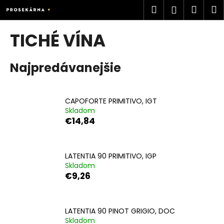
K
Prejsť
Hľadať
Náku
M
Prihlásen
na
o
obsah
Späť
Späť
košík
š
TICHÉ VÍNA
í
Č
k
Najpredávanejšie
o
p
o
CAPOFORTE PRIMITIVO, IGT
t
Skladom
r
€14,84
e
b
u
LATENTIA 90 PRIMITIVO, IGP
Skladom
j
€9,26
e
t
e
LATENTIA 90 PINOT GRIGIO, DOC
n
Skladom