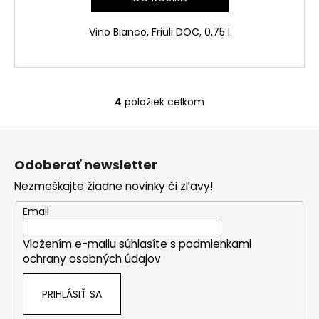
Vino Bianco, Friuli DOC, 0,75 l
4
položiek celkom
O
v
Z
l
á
á
Odoberať newsletter
d
p
a
Nezmeškajte žiadne novinky či zľavy!
ä
c
t
Email
i
i
e
Vložením e-mailu súhlasíte s
podmienkami
e
p
ochrany osobných údajov
r
v
PRIHLÁSIŤ SA
k
y