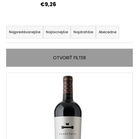
€9,26
á
j
s
R
ť
a
Najpredávanejšie
Najlacnejšie
Najdrahšie
Abecedne
?
d
e
n
OTVORIŤ FILTER
i
e
HĽADAŤ
V
p
ý
r
p
o
O
i
d
d
s
p
u
p
o
k
r
r
t
o
ú
o