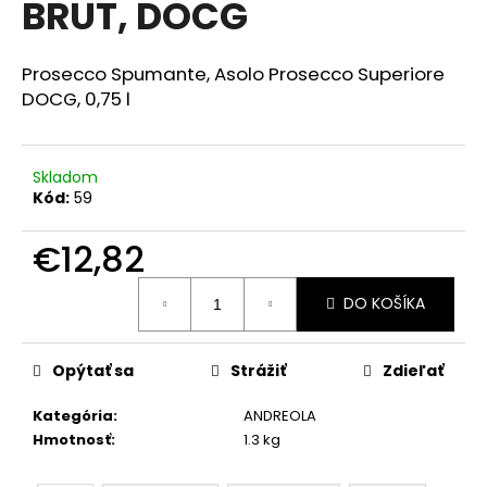
BRUT, DOCG
á
j
Prosecco Spumante, Asolo Prosecco Superiore
s
DOCG,
0,75 l
ť
?
Skladom
Kód:
59
€12,82
HĽADAŤ
Jednotková
DO KOŠÍKA
cena:
O
d
Opýtať sa
Strážiť
Zdieľať
p
o
Kategória
:
ANDREOLA
r
Hmotnosť
:
1.3 kg
ú