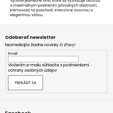
Vytvorili jedinečné víno, ktoré sa vyznačuje čistotou
a maximálnym posilnením pôvodných vlastností,
krémovosti na poschodí, intenzívne ovocnou a
elegantnou vôňou.
Z
á
Odoberať newsletter
p
Nezmeškajte žiadne novinky či zľavy!
ä
t
Email
i
Vložením e-mailu súhlasíte s
podmienkami
e
ochrany osobných údajov
PRIHLÁSIŤ SA