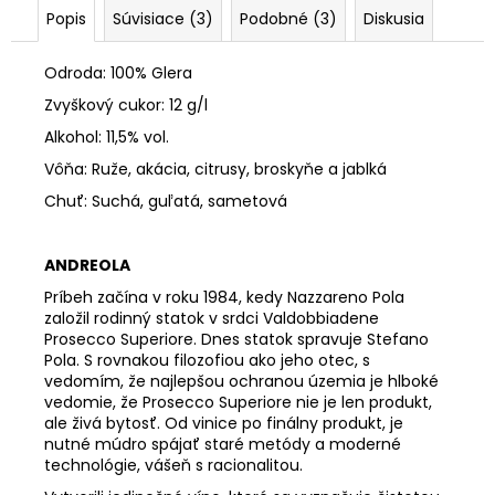
č
Popis
Súvisiace (3)
Podobné (3)
Diskusia
a
m
e
Odroda: 100% Glera
Zvyškový cukor: 12 g/l
Alkohol: 11,5% vol.
LEA
WINERY
Vôňa: Ruže, akácia, citrusy, broskyňe a jablká
600
CAMPI,
Chuť: Suchá, guľatá, sametová
BLANC
DE
BLANCS,
ANDREOLA
NEALKOHOLICKÉ
Príbeh začína v roku 1984, kedy Nazzareno Pola
€12,82
založil rodinný statok v srdci Valdobbiadene
Prosecco Superiore. Dnes statok spravuje Stefano
Pola. S rovnakou filozofiou ako jeho otec, s
vedomím, že najlepšou ochranou územia je hlboké
vedomie, že Prosecco Superiore nie je len produkt,
ale živá bytosť. Od vinice po finálny produkt, je
nutné múdro spájať staré metódy a moderné
technológie, vášeň s racionalitou.