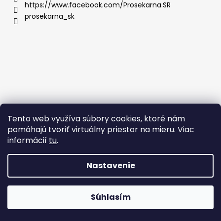
https://www.facebook.com/Prosekarna.SR
prosekarna_sk
Tento web využíva súbory cookies, ktoré nám
pomáhajú tvoriť virtuálny priestor na mieru. Viac
informácií
tu
.
Nastavenie
Vytvoril Shoptet
Súhlasím
Copyright 2026
Prosekárna.sk
. Všetky práva vyhradené.