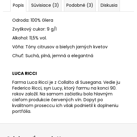
č
Popis
Súvisiace (3)
Podobné (3)
Diskusia
a
m
e
Odroda: 100% Glera
Zvyškový cukor: 9 g/l
Alkohol: 11,5% vol.
POHÁR
NA
Vôňa: Tóny citrusov a bielych jarných kvetov
PROSECCO
RASTAL
Chuť: Suchá, plná, jemná a elegantná
LUCE
280
ML
LUCA RICCI
€4,20
Farma Luca Ricci je z Collalto di Susegana. Vedie ju
Federico Ricci, syn Lucy, ktorý farmu na konci 90.
rokov založil. Na samom začiatku bola hlavným
cieľom produkcie červených vín. Dopyt po
kvalitnom proseccu ich však podnietil k doplneniu
portfólia.
Z
á