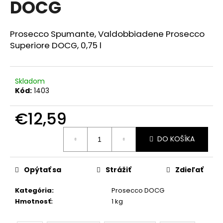
DOCG
á
j
Prosecco Spumante, Valdobbiadene Prosecco
s
Superiore DOCG, 0,75 l
ť
?
Skladom
Kód:
1403
€12,59
HĽADAŤ
Jednotková
DO KOŠÍKA
cena:
O
d
Opýtať sa
Strážiť
Zdieľať
p
o
Kategória
:
Prosecco DOCG
r
Hmotnosť
:
1 kg
ú