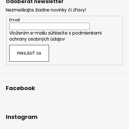
Odoberať newsletter
p
Nezmeškajte žiadne novinky či zľavy!
ä
t
Email
i
Vložením e-mailu súhlasíte s
podmienkami
e
ochrany osobných údajov
PRIHLÁSIŤ SA
Facebook
Instagram