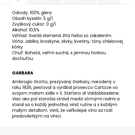
č
a
Odrody: 100% glera
m
Obsah kyselín: 5 g/l
e
Zvyškový cukor: 0 g/l
Alkohol: 10,5%
Vzhľad: Svetlá slamená žltá farba so zakalením
REBULI
Vôňa: Jablka, broskyne, slivky, kvetiny, tóny chlebovej
ZEROGRAMMI,
kôrky
EXTRA
Chuť: Bohatá, veľmi suchá, s jemnou horkou
BRUT,
dochuťou
DOCG
€13,99
GARBARA
Ambrogio Grotto, prezývaný Garbary, narodený v
roku 1926, pestoval a vyrábal prosecco Cartizze vo
svojom malom sídle v S. Stefano di Valdobbiadene.
Viac ako pol storočia strávil medzi strmými radmi a
staral sa o každý jednotlivý vinič ručne a s každým
malým detailom. Veril, že veľkolepé víno sa rodí
predovšetkým na vinici.
Z