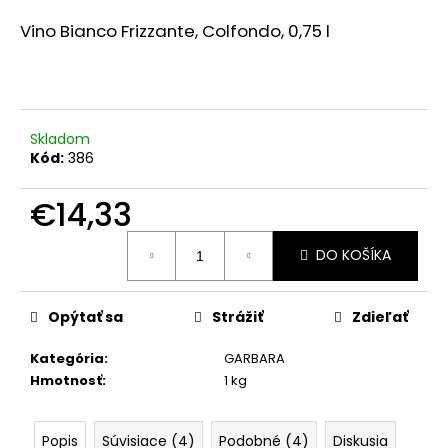
á
Vino Bianco Frizzante, Colfondo,
0,75 l
j
s
ť
?
Skladom
Kód:
386
€14,33
HĽADAŤ
Jednotková
DO KOŠÍKA
cena:
O
Opýtať sa
Strážiť
Zdieľať
d
Kategória
:
GARBARA
p
Hmotnosť
:
1 kg
o
r
ú
Popis
Súvisiace (4)
Podobné (4)
Diskusia