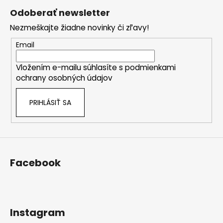
á
Odoberať newsletter
p
Nezmeškajte žiadne novinky či zľavy!
ä
t
Email
i
Vložením e-mailu súhlasíte s
podmienkami
e
ochrany osobných údajov
PRIHLÁSIŤ SA
Facebook
Instagram