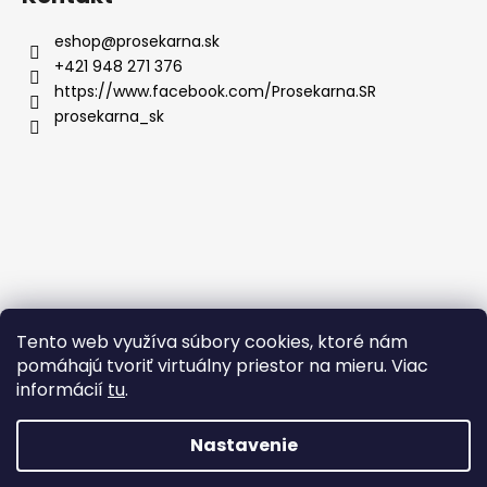
eshop
@
prosekarna.sk
+421 948 271 376
https://www.facebook.com/Prosekarna.SR
prosekarna_sk
Tento web využíva súbory cookies, ktoré nám
pomáhajú tvoriť virtuálny priestor na mieru. Viac
informácií
tu
.
Nastavenie
Vytvoril Shoptet