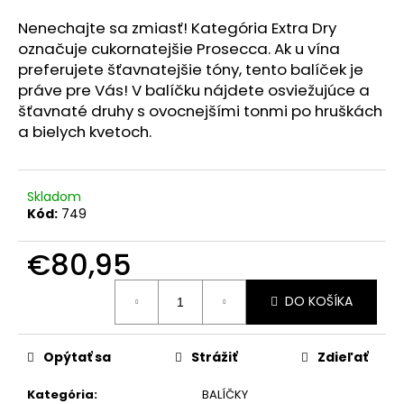
á
Nenechajte sa zmiasť! Kategória Extra Dry
j
označuje cukornatejšie Prosecca. Ak u vína
s
preferujete šťavnatejšie tóny, tento balíček je
ť
práve pre Vás! V balíčku nájdete osviežujúce a
šťavnaté druhy s ovocnejšími tonmi po hruškách
?
a bielych kvetoch.
Skladom
HĽADAŤ
Kód:
749
€80,95
O
Jednotková
DO KOŠÍKA
cena:
d
p
o
Opýtať sa
Strážiť
Zdieľať
r
ú
Kategória
:
BALÍČKY