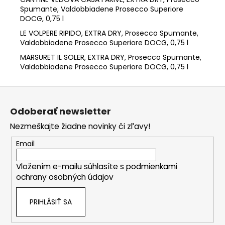
Spumante, Valdobbiadene Prosecco Superiore
DOCG, 0,75 l
LE VOLPERE RIPIDO, EXTRA DRY
,
Prosecco Spumante,
Valdobbiadene Prosecco Superiore DOCG, 0,75 l
MARSURET IL SOLER, EXTRA DRY
,
Prosecco Spumante,
Valdobbiadene Prosecco Superiore DOCG,
0,75 l
Z
á
Odoberať newsletter
p
Nezmeškajte žiadne novinky či zľavy!
ä
t
Email
i
Vložením e-mailu súhlasíte s
podmienkami
e
ochrany osobných údajov
PRIHLÁSIŤ SA