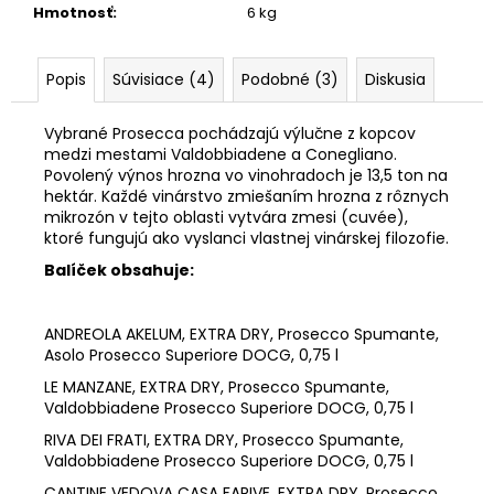
č
Hmotnosť
:
6 kg
a
m
e
Popis
Súvisiace (4)
Podobné (3)
Diskusia
Vybrané Prosecca pochádzajú výlučne z kopcov
47
medzi mestami Valdobbiadene a Conegliano.
ANNO
Povolený výnos hrozna vo vinohradoch je 13,5 ton na
DOMINI,
EXTRA
hektár. Každé vinárstvo zmiešaním hrozna z rôznych
DRY,
mikrozón v tejto oblasti vytvára zmesi (cuvée),
PROSECCO
ktoré fungujú ako vyslanci vlastnej vinárskej filozofie.
ROSÈ
Balíček obsahuje:
DOC
€12,43
ANDREOLA AKELUM, EXTRA DRY
,
Prosecco Spumante,
Asolo Prosecco Superiore DOCG,
0,75 l
LE MANZANE, EXTRA DRY, Prosecco Spumante,
Valdobbiadene Prosecco Superiore DOCG, 0,75 l
RIVA DEI FRATI, EXTRA DRY
,
Prosecco Spumante,
Valdobbiadene Prosecco Superiore DOCG,
0,75 l
CANTINE VEDOVA CASA FARIVE, EXTRA DRY
,
Prosecco