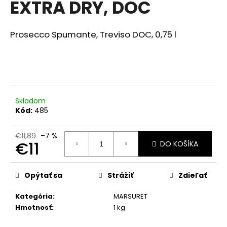
EXTRA DRY, DOC
á
j
Prosecco Spumante, Treviso DOC,
0,75 l
s
ť
?
Skladom
Kód:
485
HĽADAŤ
€11,89
–7 %
€11
DO KOŠÍKA
O
Jednotková
cena:
d
Opýtať sa
Strážiť
Zdieľať
p
o
Kategória
:
MARSURET
r
Hmotnosť
:
1 kg
ú