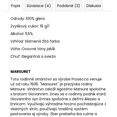
č
a
Popis
Súvisiace (4)
Podobné (3)
Diskusia
m
e
Odrody: 100% glera
Zvyškový cukor: 16 g/l
BORTOLIN
Alkohol: 11,5%
ANGELO
Vzhľad: Slamená žltá farba
ANGELIN
BEO,
Vôňa: Ovocné tóny jabĺk
EXTRA
BRUT,
Chuť: Elegantná a svieža
DOCG
€17,78
MARSURET
Toto rodinné vinárstvo sa výrobe Prosecca venuje
už od roku 1936. "Marsuret" je prezývka rodiny
Marsure. Vinárstvo založil Agostino Marsure spoločne
s bratom Giovannim. Dnes sa o rodinný podnik stará
Giovanniho syn Ermes spoločne s deťmi Alessio a
Enricom. Využívajú výhradne hrozno pochádzajúce z
vlastných viníc, používajú tradičný systém
pestovania aj výroby. Zber prebieha iba ručne a