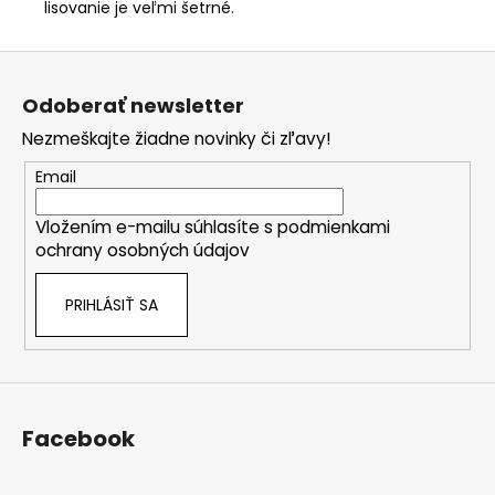
lisovanie je veľmi šetrné.
Z
á
Odoberať newsletter
p
Nezmeškajte žiadne novinky či zľavy!
ä
t
Email
i
Vložením e-mailu súhlasíte s
podmienkami
e
ochrany osobných údajov
PRIHLÁSIŤ SA
Facebook