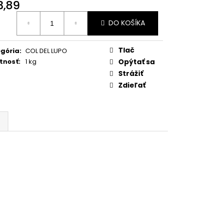
ECCO RASTAL LUCE
3,89
otková
DO KOŠÍKA
:
Tlač
gória
:
COL DEL LUPO
tnosť
:
1 kg
Opýtať sa
Strážiť
Zdieľať