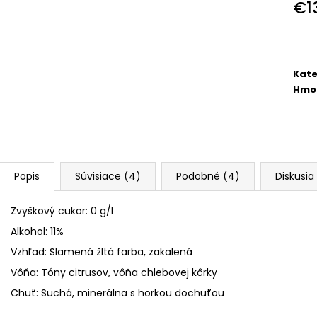
LEA WINERY 600 CAMPI, BLANC DE
POHÁR NA PROS
€1
BLANCS, NEALKOHOLICKÉ
280 ML
Jedn
€12,82
€4,20
cena
Kate
Hmo
Popis
Súvisiace (4)
Podobné (4)
Diskusia
Zvyškový cukor: 0
g/l
Alkohol: 11%
Vzhľad: Slamená žltá farba
, zakalená
Vôňa:
Tóny citrusov, vôňa chlebovej kôrky
Chuť: S
uchá, minerálna s horkou dochuťou