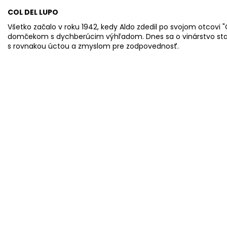
COL DEL LUPO
Všetko začalo v roku 1942, kedy Aldo zdedil po svojom otcovi 
domčekom s dychberúcim výhľadom. Dnes sa o vinárstvo stará
s rovnakou úctou a zmyslom pre zodpovednosť.