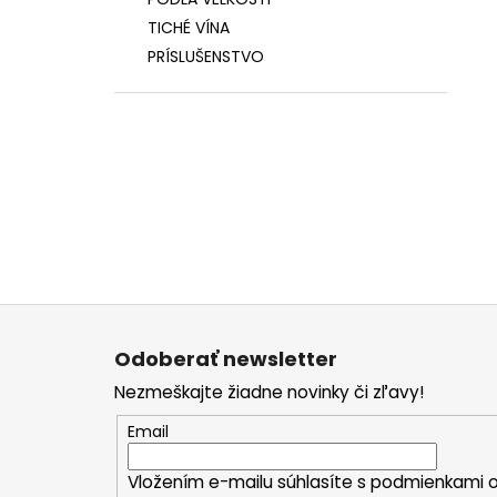
TICHÉ VÍNA
PRÍSLUŠENSTVO
Z
á
Odoberať newsletter
p
Nezmeškajte žiadne novinky či zľavy!
ä
t
Email
i
Vložením e-mailu súhlasíte s
podmienkami o
e