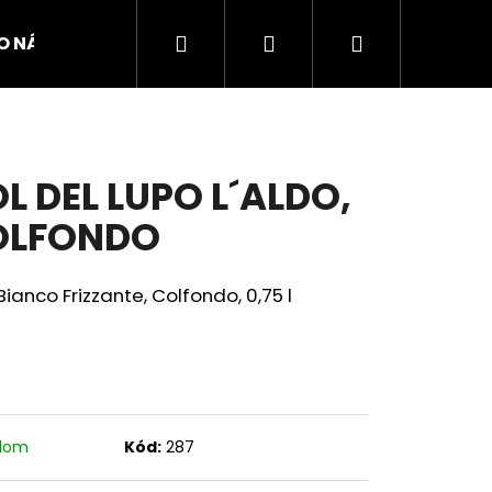
Hľadať
Prihlásenie
Nákupný
O NÁS
KONTAKTY
OBCHODNÉ PODMIENKY
košík
L DEL LUPO L´ALDO,
OLFONDO
Bianco Frizzante, Colfondo,
0,75 l
Nasledujúce
adom
Kód:
287