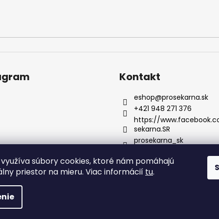
agram
Kontakt
eshop
@
prosekarna.sk
+421 948 271 376
https://www.facebook.
sekarna.SR
prosekarna_sk
využíva súbory cookies, ktoré nám pomáhajú
Sledovať na Instagrame
uálny priestor na mieru. Viac informácií
tu
.
hradené.
nie