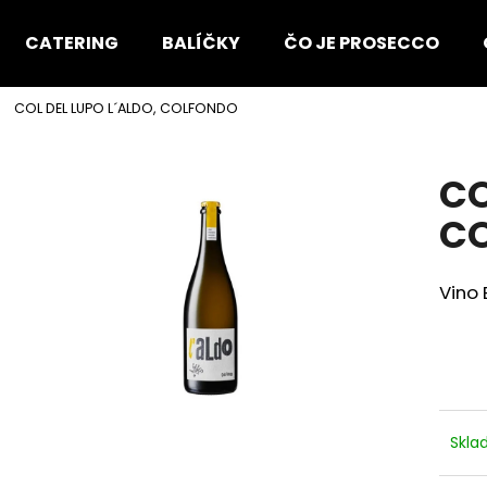
CATERING
BALÍČKY
ČO JE PROSECCO
COL DEL LUPO L´ALDO, COLFONDO
Čo potrebujete nájsť?
CO
HĽADAŤ
C
Vino 
Odporúčame
Skl