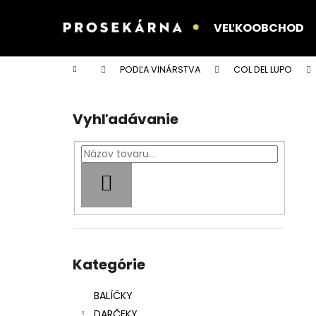
K
Prejsť
na
o
VEĽKOOBCHOD
obsah
Späť
Späť
š
do
do
í
Domov
PODĽA VINÁRSTVA
COL DEL LUPO
k
obchodu
obchodu
B
o
Vyhľadávanie
č
n
ý
p
HĽADAŤ
a
n
e
Preskočiť
l
kategórie
Kategórie
BALÍČKY
DARČEKY