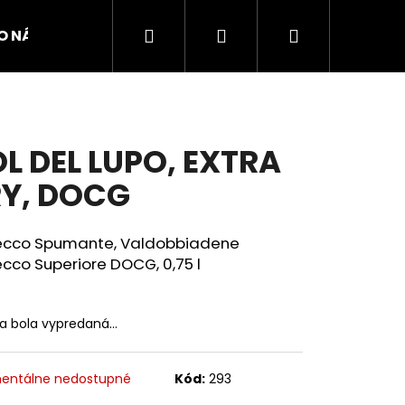
Hľadať
Prihlásenie
Nákupný
O NÁS
KONTAKTY
OBCHODNÉ PODMIENKY
košík
L DEL LUPO, EXTRA
Y, DOCG
ecco Spumante, Valdobbiadene
ecco Superiore DOCG,
0,75 l
ka bola vypredaná…
Nasledujúce
entálne nedostupné
Kód:
293