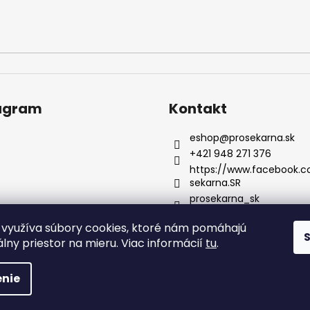
agram
Kontakt
eshop
@
prosekarna.sk
+421 948 271 376
https://www.facebook.
sekarna.SR
prosekarna_sk
využíva súbory cookies, ktoré nám pomáhajú
Sledovať na Instagrame
uálny priestor na mieru. Viac informácií
tu
.
hradené.
nie