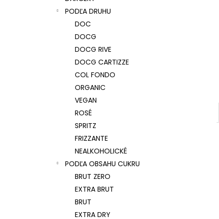
REBULI ZEROGRAMMI, EXTRA BRUT,
DOCG
PODĽA DRUHU
€13,99
DOC
DOCG
DOCG RIVE
DOCG CARTIZZE
COL FONDO
ORGANIC
VEGAN
ROSÉ
SPRITZ
FRIZZANTE
NEALKOHOLICKÉ
PODĽA OBSAHU CUKRU
BRUT ZERO
EXTRA BRUT
BRUT
EXTRA DRY