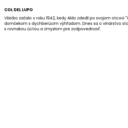
COL DEL LUPO
Všetko začalo v roku 1942, kedy Aldo zdedil po svojom otcovi 
domčekom s dychberúcim výhľadom. Dnes sa o vinárstvo stará
s rovnakou úctou a zmyslom pre zodpovednosť.