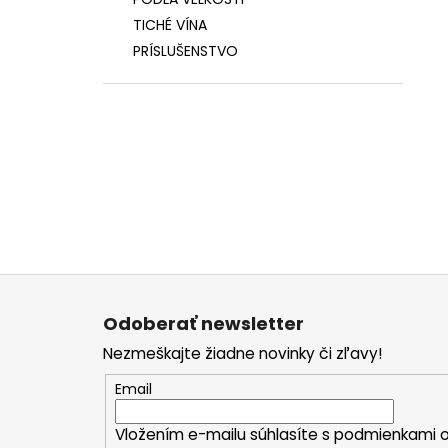
TICHÉ VÍNA
PRÍSLUŠENSTVO
Z
á
Odoberať newsletter
p
Nezmeškajte žiadne novinky či zľavy!
ä
t
Email
i
Vložením e-mailu súhlasíte s
podmienkami o
e