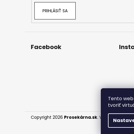
PRIHLÁSIŤ SA
Facebook
Inst
Tento web 
tvoriť virt
Copyright 2026
Prosekárna.sk
. Všetky práva vy
Nastave