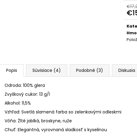
LEA WINERY 600 CAMPI, BLANC DE
POHÁR NA PROS
BLANCS, NEALKOHOLICKÉ
280 ML
€17,
€1
€12,82
€4,20
Jedn
cena
Kate
Hmo
Polo
Popis
Súvisiace (4)
Podobné (3)
Diskusia
Odroda: 100% glera
Zvyškový cukor: 13 g/l
Alkohol: 11,5%
Vzhľad: Svetlá slamená farba so zelenkavými odleskmi
Vôňa: Žlté jablká, broskyne, ruže
Chuť: Elegantná, vyrovnaná sladkosť s kyselinou